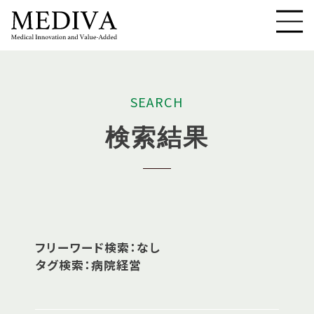
S
E
A
R
C
H
検
索
結
果
フリーワード検索：なし
タグ検索：病院経営