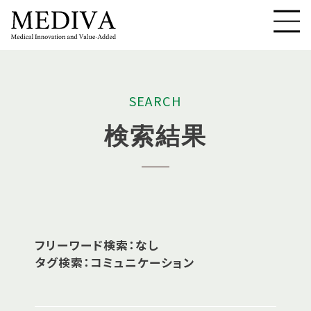
S
E
A
R
C
H
検
索
結
果
フリーワード検索：なし
タグ検索：コミュニケーション