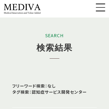
S
E
A
R
C
H
検
索
結
果
フリーワード検索：なし
タグ検索：認知症サービス開発センター