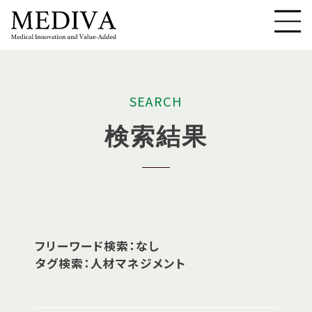
S
E
A
R
C
H
検
索
結
果
フリーワード検索：なし
タグ検索：人材マネジメント