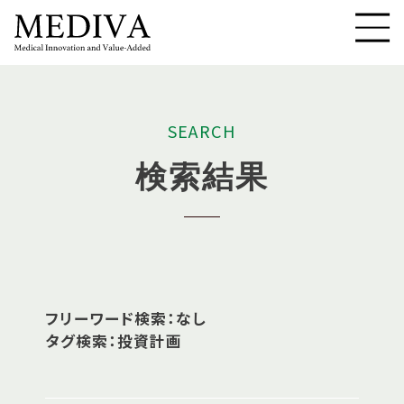
S
E
A
R
C
H
検
索
結
果
フリーワード検索：なし
タグ検索：投資計画