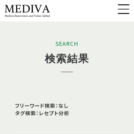
S
E
A
R
C
H
検
索
結
果
フリーワード検索：なし
タグ検索：レセプト分析