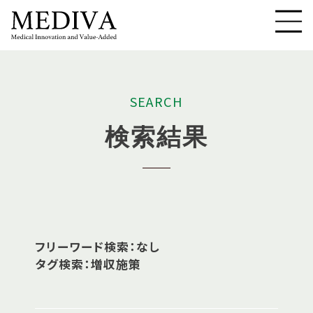
S
E
A
R
C
H
検
索
結
果
フリーワード検索：なし
タグ検索：増収施策