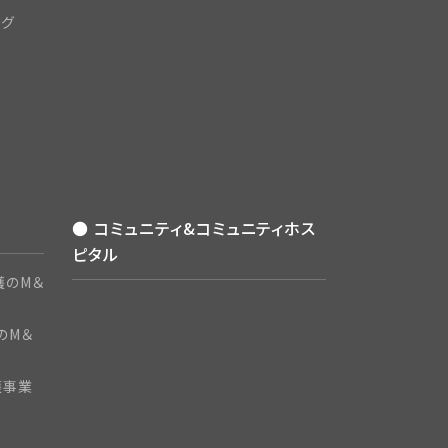
ング
● コミュニティ&コミュニティホス
ピタル
護のM＆
のM＆
護事業