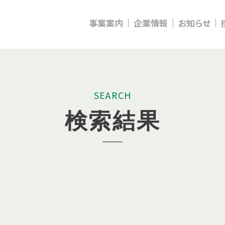
事業案内
企業情報
お知らせ
S
E
A
R
C
H
検
索
結
果