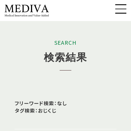
S
E
A
R
C
H
検
索
結
果
フリーワード検索：なし
タグ検索：おじくじ