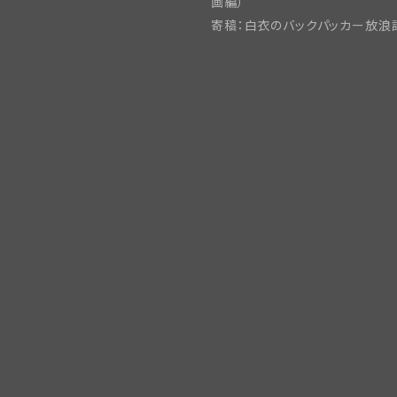
画編）
寄稿：白衣のバックパッカー放浪