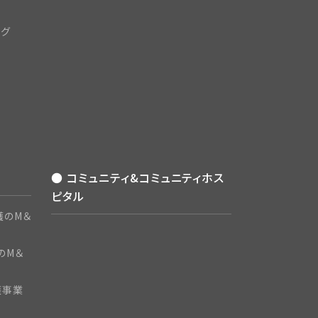
ング
● コミュニティ&コミュニティホス
ピタル
護のM＆
のM＆
護事業