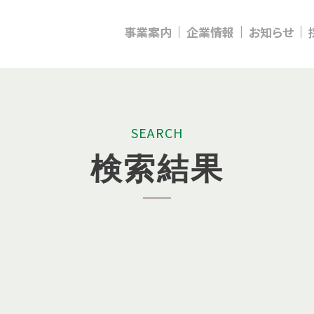
事業案内
企業情報
お知らせ
S
E
A
R
C
H
検
索
結
果