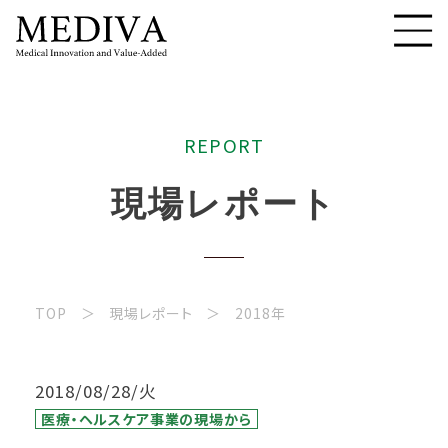
R
E
P
O
R
T
現
場
レ
ポ
ー
ト
TOP
現場レポート
2018年
2018/08/28/火
医療・ヘルスケア事業の現場から