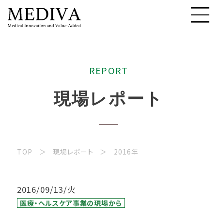
R
E
P
O
R
T
現
場
レ
ポ
ー
ト
TOP
現場レポート
2016年
2016/09/13/火
医療・ヘルスケア事業の現場から