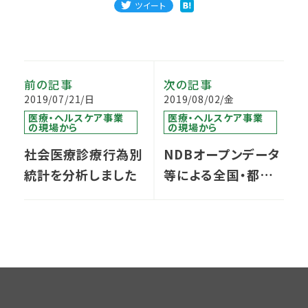
ツイート
前の記事
次の記事
2019/07/21/日
2019/08/02/金
医療・ヘルスケア事業
医療・ヘルスケア事業
の現場から
の現場から
社会医療診療行為別
NDBオープンデータ
統計を分析しました
等による全国・都道
府県別胃瘻造設件数
に関しての調査 ＜追
補版＞