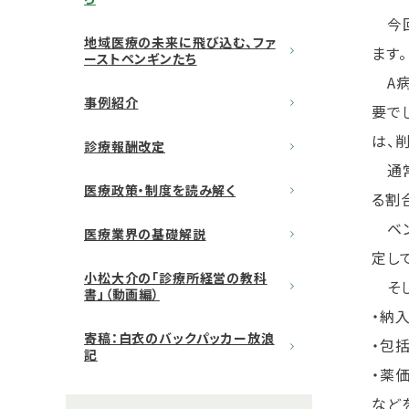
今回
地域医療の未来に飛び込む、ファ
ます。
ーストペンギンたち
A病
事例紹介
要で
は、
診療報酬改定
通常
医療政策・制度を読み解く
る割
ベン
医療業界の基礎解説
定し
小松大介の「診療所経営の教科
そし
書」（動画編）
・納
寄稿：白衣のバックパッカー放浪
・包
記
・薬
など