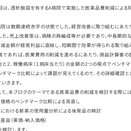
は、透析施設を有するA病院で実施した医薬品費削減による
院は数期連続赤字の状態でした。経営改善に取り組むにあたり
した。売上改善策は、病棟の再編成等が必要であり、中長期的な
削減金額が経常利益に直結し、短期間で効果が得られる取り組み
であれば、医業費用の削減を進めるにあたり、損益計算書の医
合と２．稼働病床（１病床当たり）の金額の2つの視点でベンチマ
チマーク比較によって課題が見えてくるので、その詳細確認と
ていきます。
て、本ブログのテーマである医薬品費の削減を検討する際には
入価格のベンチマーク比較による見直し
括における新薬の使用量分析による後発品の検討
価差益（薬価-納入価格）
を検討します。