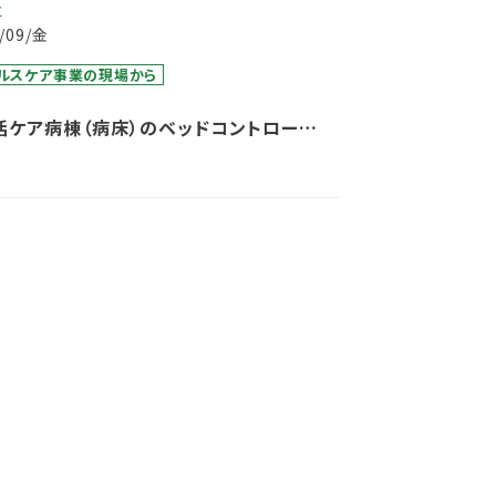
事
3/09/金
ルスケア事業の現場から
括ケア病棟（病床）のベッドコントロール
て