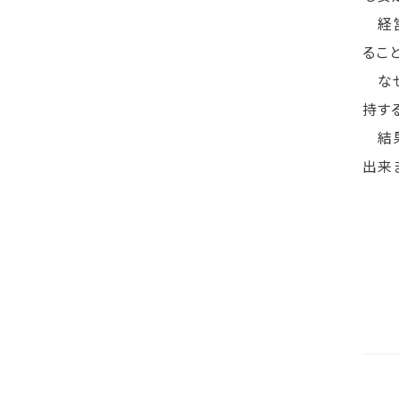
経営
るこ
なぜ
持す
結果
出来