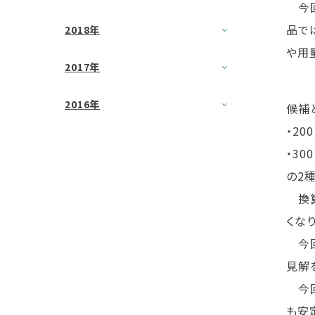
今回
品で
2018年
や用
2017年
2016年
候補
・20
・30
の2
換算
くなり
今回
見解
今回
も安