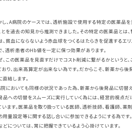
し、A病院のケースでは、透析施設で使用する特定の医薬品を
ことを過去の知見から推測できました。その特定の医薬品とは、
は、貧血にならないよう赤血球をつくるはたらきを促進するエリ
で、透析患者のHb値を一定に保つ効果があります。
、この医薬品を見直すだけでコスト削減に繋がるかというと、
ており、出来高算定が出来ない為です。だからこそ、新薬から後
に直結します。
院においても同様の状況であった為、新薬から後発品に切替え
品への切替をスムーズに実行していく為には、経営的視点だ
ています。医薬品を取り扱っている医師、透析技師、看護師、薬
の用量設定等に関する話し合いに参加できるようにする為です。
などについては、常に把握できているよう心掛けています。