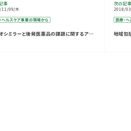
記事
次の記
/11/09/木
2018/0
・ヘルスケア事業の現場から
医療・ヘ
オシミラーと後発医薬品の課題に関するアン
地域包
ト調査結果
につい