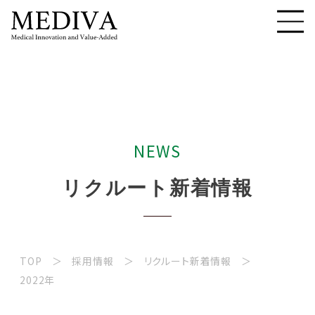
N
E
W
S
リ
ク
ル
ー
ト
新
着
情
報
TOP
採用情報
リクルート新着情報
2022年