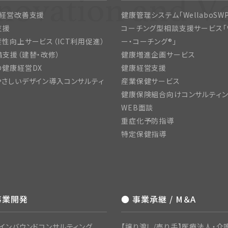
・経営改善支援
健康管理システム「WellaboSWP
支援
コーチング型相談支援サービス「
性向上サービス（ICT利用促進）
ー・コーチング®」
支援（建替・改修）
健康増進企画サービス
の健康経営DX
健康経営支援
さしいデザイン導入コンサルティ
産業保健サービス
健康保険組合向けコンサルティ
WEB面談
重症化予防指導
特定保健指導
事業開発
● 事業承継 / M＆A
インバウンドコンサルティング
【譲り渡し/売り手】医療法人・介護