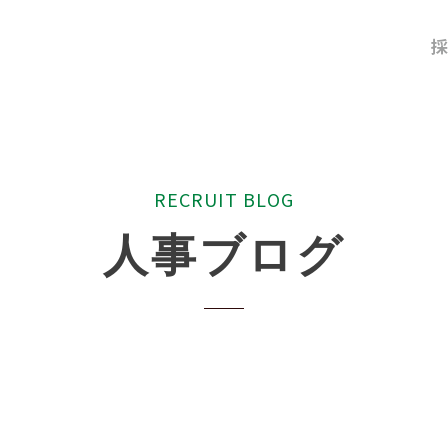
採
R
E
C
R
U
I
T
B
L
O
G
人
事
ブ
ロ
グ