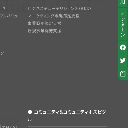
」®
ビジネスデューデリジェンス（BDD）
インターン
ワンバリュ
マーケティング戦略策定支援
事業戦略策定支援
新規事業開発支援
ング
公式Facebook
採用Twitter
採用ノート
● コミュニティ&コミュニティホスピタ
ル
のM＆A/