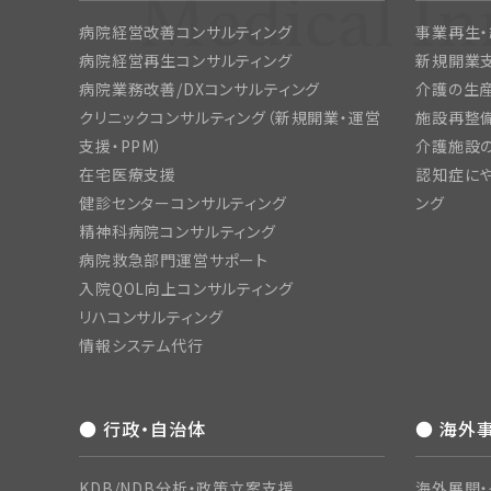
病院経営改善コンサルティング
事業再生
病院経営再生コンサルティング
新規開業
病院業務改善/DXコンサルティング
介護の生産
クリニックコンサルティング（新規開業・運営
施設再整備
支援・PPM）
介護施設
在宅医療支援
認知症にや
健診センターコンサルティング
ング
精神科病院コンサルティング
病院救急部門運営サポート
入院QOL向上コンサルティング
リハコンサルティング
情報システム代行
● 行政・自治体
● 海外
KDB/NDB分析・政策立案支援
海外展開・