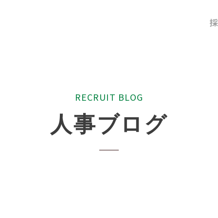
採
R
E
C
R
U
I
T
B
L
O
G
人
事
ブ
ロ
グ