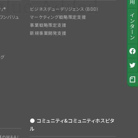
」®
ビジネスデューデリジェンス（BDD）
インターン
ワンバリュ
マーケティング戦略策定支援
事業戦略策定支援
新規事業開発支援
ング
公式Facebook
採用Twitter
採用ノート
● コミュニティ&コミュニティホスピタ
ル
のM＆A/