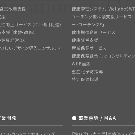
・経営改善支援
健康管理システム「WellaboSWP
支援
コーチング型相談支援サービス「
性向上サービス（ICT利用促進）
ー・コーチング®」
支援（建替・改修）
健康増進企画サービス
の健康経営DX
健康経営支援
さしいデザイン導入コンサルティ
産業保健サービス
健康保険組合向けコンサルティ
WEB面談
重症化予防指導
特定保健指導
事業開発
● 事業承継 / M＆A
インバウンドコンサルティング
【譲り渡し/売り手】医療法人・介護