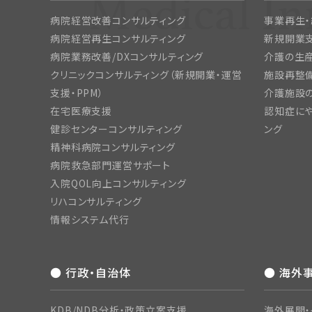
病院経営改善コンサルティング
事業再生
病院経営再生コンサルティング
新規開業
病院業務改善/DXコンサルティング
介護の生産
クリニックコンサルティング（新規開業・運営
施設再整備
支援・PPM）
介護施設
在宅医療支援
認知症にや
健診センターコンサルティング
ング
精神科病院コンサルティング
病院救急部門運営サポート
入院QOL向上コンサルティング
リハコンサルティング
情報システム代行
● 行政・自治体
● 海外
KDB/NDB分析・政策立案支援
海外展開・