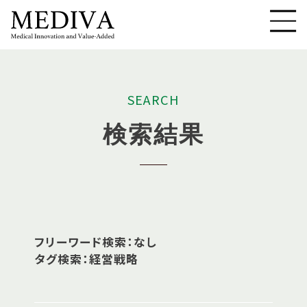
S
E
A
R
C
H
検
索
結
果
フリーワード検索：なし
タグ検索：経営戦略