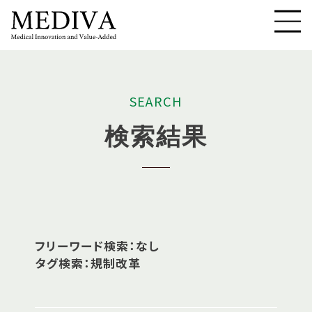
S
E
A
R
C
H
検
索
結
果
フリーワード検索：なし
タグ検索：規制改革