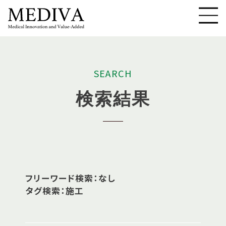
S
E
A
R
C
H
検
索
結
果
フリーワード検索：なし
タグ検索：施工