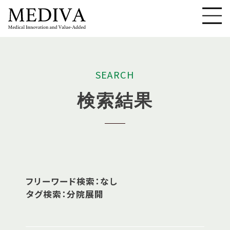
S
E
A
R
C
H
検
索
結
果
フリーワード検索：なし
タグ検索：分院展開