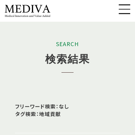
S
E
A
R
C
H
検
索
結
果
フリーワード検索：なし
タグ検索：地域貢献