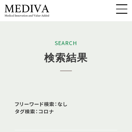
S
E
A
R
C
H
検
索
結
果
フリーワード検索：なし
タグ検索：コロナ