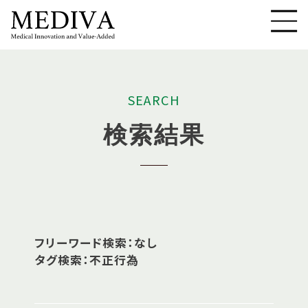
S
E
A
R
C
H
検
索
結
果
フリーワード検索：なし
タグ検索：不正行為