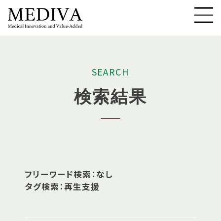
S
E
A
R
C
H
検
索
結
果
フリーワード検索：なし
タグ検索：再生支援