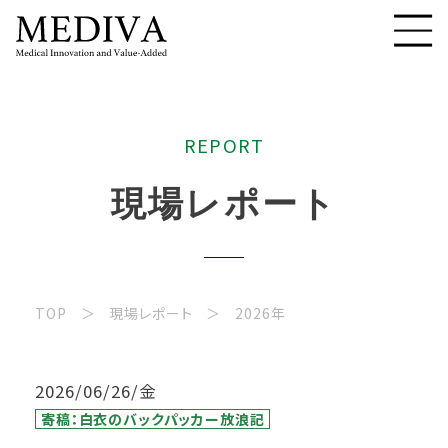
R
E
P
O
R
T
現
場
レ
ポ
ー
ト
TOP
現場レポート
2026年
2026/06/26/金
寄稿：白衣のバックパッカー放浪記