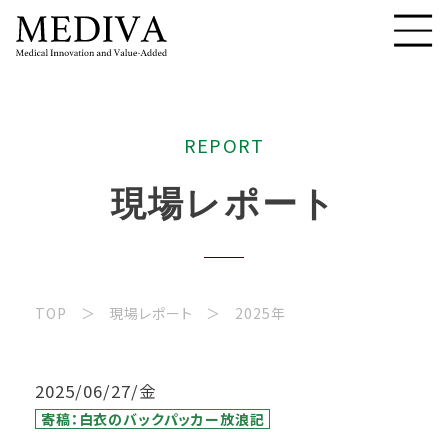
R
E
P
O
R
T
現
場
レ
ポ
ー
ト
TOP
現場レポート
2025年
2025/06/27/金
寄稿：白衣のバックパッカー放浪記