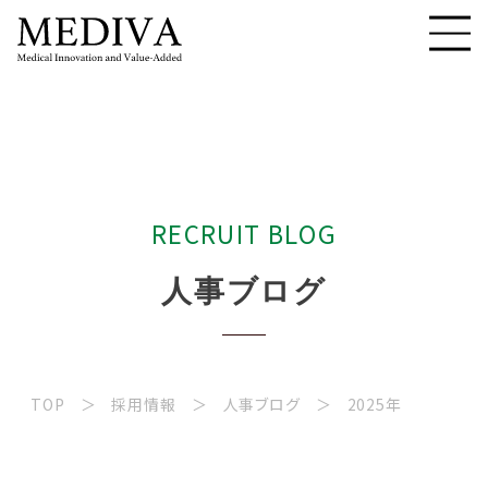
R
E
C
R
U
I
T
B
L
O
G
人
事
ブ
ロ
グ
TOP
採用情報
人事ブログ
2025年