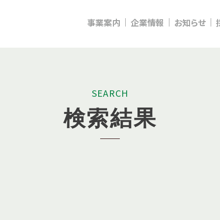
事業案内
企業情報
お知らせ
S
E
A
R
C
H
検
索
結
果