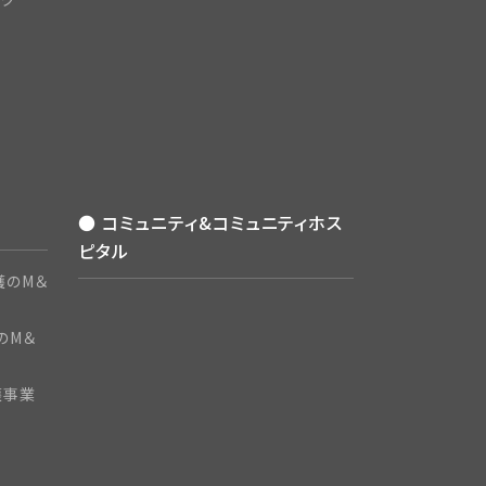
● コミュニティ&コミュニティホス
ピタル
護のM＆
のM＆
護事業