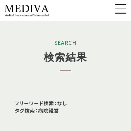
S
E
A
R
C
H
検
索
結
果
フリーワード検索：なし
タグ検索：病院経営