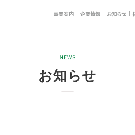
事業案内
企業情報
お知らせ
N
E
W
S
お
知
ら
せ