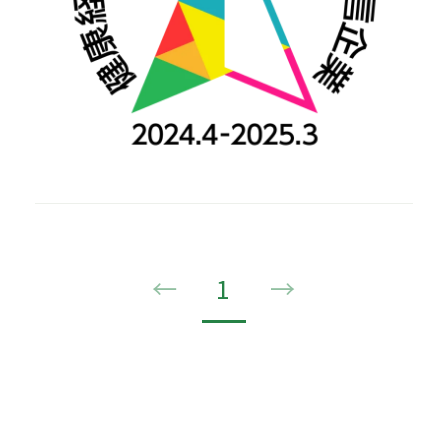
←
1
→