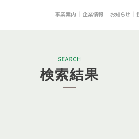
事業案内
企業情報
お知らせ
S
E
A
R
C
H
検
索
結
果