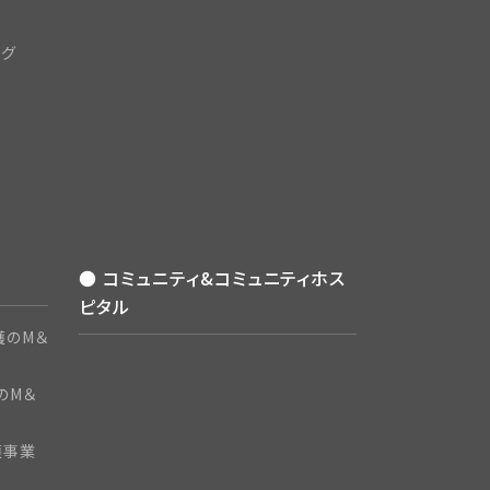
ング
● コミュニティ&コミュニティホス
ピタル
護のM＆
のM＆
護事業