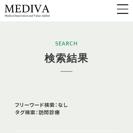
S
E
A
R
C
H
検
索
結
果
フリーワード検索：なし
タグ検索：訪問診療