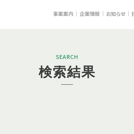
事業案内
企業情報
お知らせ
S
E
A
R
C
H
検
索
結
果