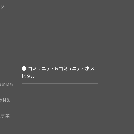
ング
● コミュニティ&コミュニティホス
ピタル
護のM＆
のM＆
護事業