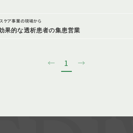
ルスケア事業の現場から
効果的な透析患者の集患営業
←
1
→