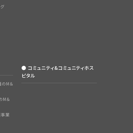
ング
● コミュニティ&コミュニティホス
ピタル
護のM＆
のM＆
護事業