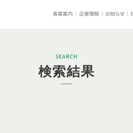
事業案内
企業情報
お知らせ
S
E
A
R
C
H
検
索
結
果