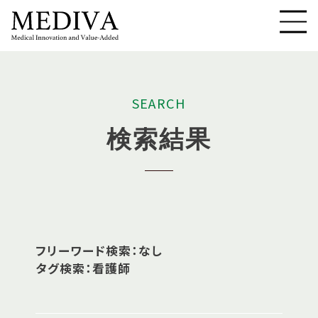
S
E
A
R
C
H
検
索
結
果
フリーワード検索：なし
タグ検索：看護師