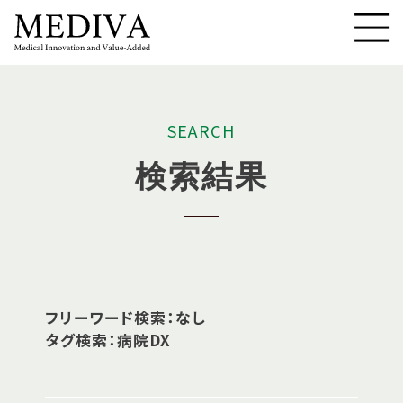
S
E
A
R
C
H
検
索
結
果
フリーワード検索：なし
タグ検索：病院DX