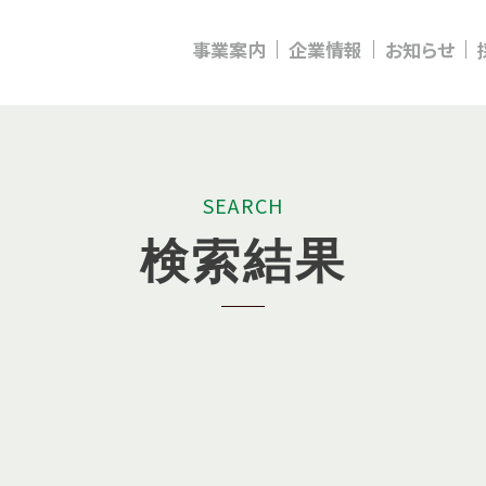
事業案内
企業情報
お知らせ
S
E
A
R
C
H
検
索
結
果