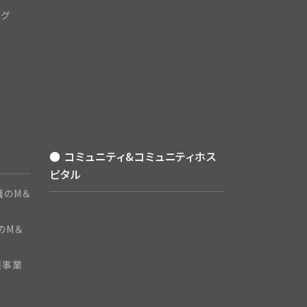
ング
● コミュニティ&コミュニティホス
ピタル
護のM＆
のM＆
護事業