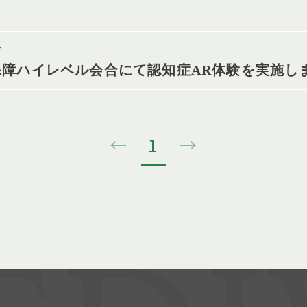
ン
会保障ハイレベル会合にて認知症AR体験を実施し
←
1
→